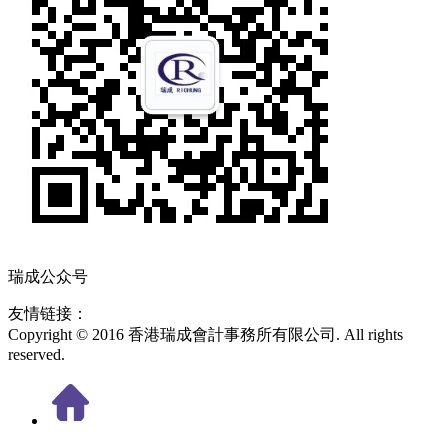
瑞成公众号
友情链接：
Copyright © 2016 香港瑞成會計事務所有限公司. All rights
reserved.