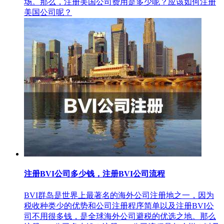
场。那么，注册美国公司费用是多少呢？应该如何注册
美国公司呢？
注册BVI公司多少钱，注册BVI公司流程
BVI群岛是世界上最著名的海外公司注册地之一，因为
税收种类少的优势和公司注册程序简单以及注册BVI公
司不用很多钱，是全球海外公司避税的优选之地。那么