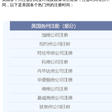
同，以下是美国各个热门州的注册时间：