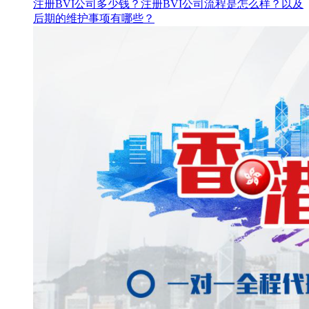
注册BVI公司多少钱？注册BVI公司流程是怎么样？以及
后期的维护事项有哪些？