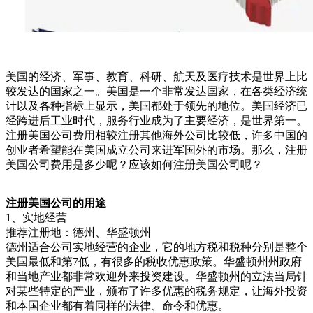
美国的经济、军事、教育、科研、航天及医疗技术是世界上比
较发达的国家之一。美国是一个非常发达国家，在各类经济统
计以及各种指标上显示，美国都处于领先的地位。美国经济已
经跨进后工业时代，服务行业成为了主要经济，是世界第一。
注册美国公司费用相较注册其他海外公司比较低，许多中国的
创业者希望能在美国成立公司来进军国外的市场。那么，注册
美国公司费用是多少呢？应该如何注册美国公司呢？
注册美国公司的用途
1、实地经营
推荐注册地：德州、华盛顿州
德州适合公司实地经营的企业，它的地方税和税种分别是整个
美国最低和第7低，有很多的税收优惠政策。华盛顿州州政府
和当地产业都非常欢迎外来投资建设。华盛顿州的立法当局针
对某些特定的产业，颁布了许多优惠的税务规定，让海外投资
和本国企业都有着同样的法律、命令和优惠。