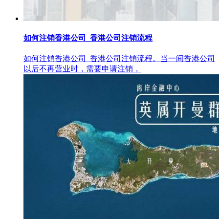
如何注销香港公司_香港公司注销流程
如何注销香港公司_香港公司注销流程。当一间香港公司
以后不再营业时，需要申请注销，